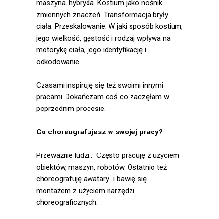
antropologicznych,
maszyna, hybryda. Kostium jako nośnik
prywatnego archiwum wideo i
zmiennych znaczeń. Transformacja bryły
własnej biografii. W
ciała. Przeskalowanie. W jaki sposób kostium,
spektaklach eksploruję formy
jego wielkość, gęstość i rodzaj wpływa na
hybrydowe: ciało jawi się w
motorykę ciała, jego identyfikację i
nich jako kostium oraz
odkodowanie.
medium - nośnik stanów
emocjonalnych. Choreografia
Czasami inspiruję się też swoimi innymi
jest dla mnie instrumentem do
pracami. Dokańczam coś co zaczęłam w
tworzenia nowego porządku.
poprzednim procesie.
Jako pedagożka
współpracowałam z wieloma
Co choreografujesz w swojej pracy?
instytucjami kultury m.in.
Instytut Teatralny, Centrum
Przeważnie ludzi.. Często pracuję z użyciem
Sztuki Współczesnej Zamek
obiektów, maszyn, robotów. Ostatnio też
Ujazdowski, Galeria Zachęta,
choreografuję awatary.. i bawię się
Galeria Arsenał w
montażem z użyciem narzędzi
Białymstoku, Teatr Studio
choreograficznych.
Galeria, BWA Ostrowiec