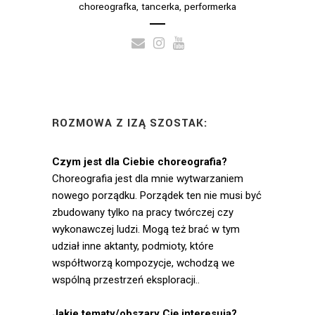
choreografka, tancerka, performerka
Jestem stypendystką
Polskiego Ministerstwa
Kultury, Holenderskiego Corrie
Hartong Fonds,
międzynarodowego projektu
dla młodych choreografów
SPAZIO, Programu
ROZMOWA Z IZĄ SZOSTAK:
Alternatywnej Akademii Tańca,
Solo Project Art Stations
Foundation oraz Visegrad
Czym jest dla Ciebie choreografia?
Fund. Odbyłam staż w Belgii w
Choreografia jest dla mnie wytwarzaniem
zespole Jana
nowego porządku. Porządek ten nie musi być
Fabre/Troubleyn.
zbudowany tylko na pracy twórczej czy
Oto tytuły niektórych spektakli,
wykonawczej ludzi. Mogą też brać w tym
których jestem autorką: „Balet
udział inne aktanty, podmioty, które
koparyczny”, „Skaj Is the
współtworzą kompozycje, wchodzą we
Limit”, „le journal secret”,
wspólną przestrzeń eksploracji..
„PRIV”, „RE//MIX- Merce
Cunningham”, “Ciało. Dziecko.
Jakie tematy/obszary Cię interesują?