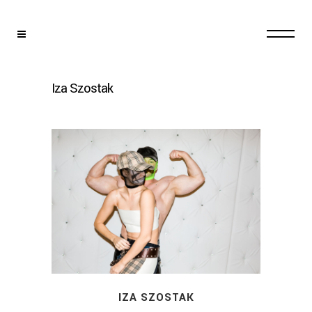
Iza Szostak
Urodziłam się w 1984 roku w
Warszawie. Jestem
absolwentką
Ogólnokształcącej Szkoły
Baletowej w Warszawie oraz
Codarts/Rotterdam Dance
Academy w Holandii.
Studiowałam również w
Instytucie Etnologii i
Antropologii Kulturowej na
IZA SZOSTAK
Uniwersytecie Warszawskim.