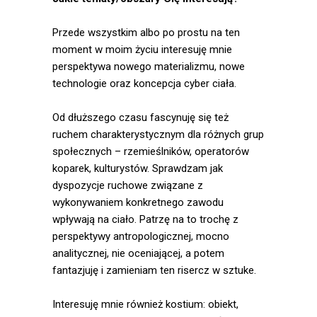
Obiekt.”, „Europa. Śledztwo”,
„National Affairs”.
Przede wszystkim albo po prostu na ten
Zajmuje się tańcem,
moment w moim życiu interesuję mnie
performansem oraz
perspektywa nowego materializmu, nowe
choreografią. W swojej
technologie oraz koncepcja cyber ciała.
praktyce artystycznej
wykorzystuję założenia
Od dłuższego czasu fascynuję się też
nowego materializmu, co
ruchem charakterystycznym dla różnych grup
pozwala mi postrzegać
społecznych – rzemieślników, operatorów
materię jako siłę aktywną i
koparek, kulturystów. Sprawdzam jak
sprawczą, a prace
dyspozycje ruchowe związane z
choreograficzne opierać na
wykonywaniem konkretnego zawodu
wykreowanym systemie
wpływają na ciało. Patrzę na to trochę z
komunikacji między ciałem i
perspektywy antropologicznej, mocno
obiektem. Jako budulca
analitycznej, nie oceniającej, a potem
używam przetworzonych
fantazjuję i zamieniam ten risercz w sztuke.
obrazów z obszaru sztuk
wizualnych i filmu, badań
Interesuję mnie również kostium: obiekt,