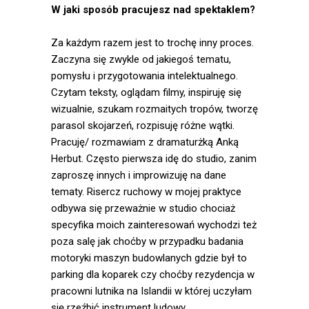
Świętokrzyski, Art Station
W jaki sposób pracujesz nad spektaklem?
Foundation. Przez kilka lat
prowadziłam regularne zajęcia
Za każdym razem jest to trochę inny proces.
tańca dla seniorów.
Zaczyna się zwykle od jakiegoś tematu,
Od wielu lat blisko
pomysłu i przygotowania intelektualnego.
współpracuję z artystą
Czytam teksty, oglądam filmy, inspiruję się
audiowizualnym Kubą
wizualnie, szukam rozmaitych tropów, tworzę
Słomkowskim. Współtworzę
parasol skojarzeń, rozpisuję różne wątki.
warszawski kolektyw
Pracuję/ rozmawiam z dramaturżką Anką
choreograficzny Centrum w
Herbut. Często pierwsza idę do studio, zanim
Ruchu oraz Dream Adoption
zaproszę innych i improwizuję na dane
Society- laboratorium
tematy. Risercz ruchowy w mojej praktyce
wykorzystujące w swojej
odbywa się przeważnie w studio chociaż
pracy nowe technologie ( VR,
specyfika moich zainteresowań wychodzi też
AR i AI).
poza salę jak choćby w przypadku badania
motoryki maszyn budowlanych gdzie był to
parking dla koparek czy choćby rezydencja w
pracowni lutnika na Islandii w której uczyłam
się rzeźbić instrument ludowy.